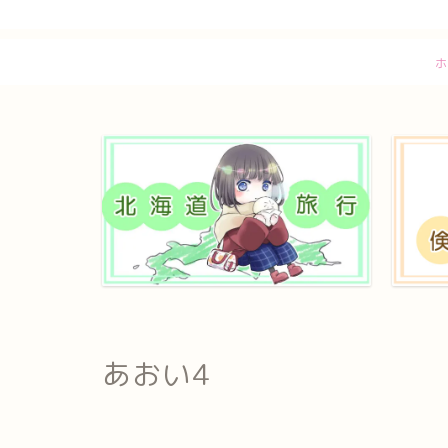
ホ
あおい4