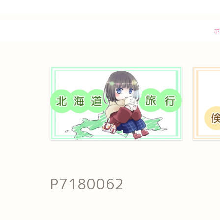
ホ
P7180062