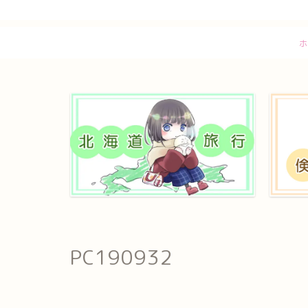
ホ
PC190932