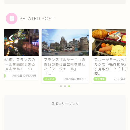
RELATED POST
わいい街、フランスの
フランスブルターニュの
フルーツミールもヴ
ルマールを満喫できる
お城のある田舎町をはし
ガンも…機内食がよ
スメホテル！ ”H...
ご「フージェール」・
り見取り！？「中国
「...
際...
ンス
2019年12月22日
フランス
2020年7月12日
プチ情報
2019年12
スポンサーリンク