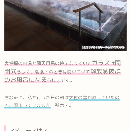
ガラス
開
大浴場の内湯と露天風呂の境になっている
は
閉式
解放感抜群
らしく、朝風呂のときは開いていて
のお風呂になる
らしい
です。
ちなみに、私が行った日の朝は
大粒の雪が降っていたの
で、閉まっていました
。残念…。
アメニティは？