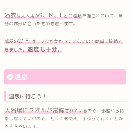
浴衣
S、M、L
は大人用が
と三種類
準備されていて、自
分の体形に合ったものを選べます。
WiFi
部屋の
はロックがかかっていないので簡単に接続で
速度も十分
きました。
。
温泉
温泉に行こう！
大浴場にタオルが常備
されている
ので、部屋から持
参しなくていいので、とっても便利。手ぶらで行くことが
できちゃいます。