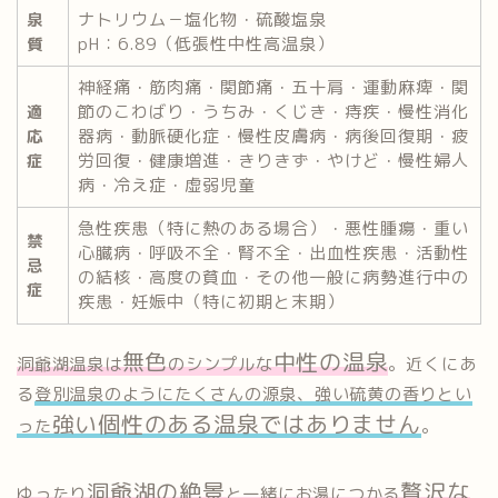
ナトリウム－塩化物・硫酸塩泉
泉
pH：6.89（低張性中性高温泉）
質
神経痛・筋肉痛・関節痛・五十肩・運動麻痺・関
節のこわばり・うちみ・くじき・痔疾・慢性消化
適
器病・動脈硬化症・慢性皮膚病・病後回復期・疲
応
労回復・健康増進・きりきず・やけど・慢性婦人
症
病・冷え症・虚弱児童
急性疾患（特に熱のある場合）・悪性腫瘍・重い
禁
心臓病・呼吸不全・腎不全・出血性疾患・活動性
忌
の結核・高度の貧血・その他一般に病勢進行中の
症
疾患・妊娠中（特に初期と末期）
無色
中性の温泉
洞爺湖温泉は
のシンプルな
。近くにあ
る
登別温泉のようにたくさんの源泉、強い硫黄の香りとい
強い個性のある温泉ではありません
った
。
洞爺湖の絶景
贅沢な
ゆったり
と一緒にお湯につかる