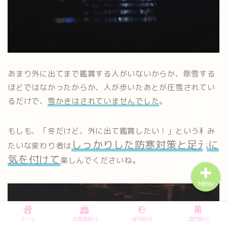
ホーム
お問い合わせ
あまり外に出てまで鑑賞する人がいないからか、除雪する
ほどではなかったからか、人が歩いたあとが圧雪されてい
北海道旅行
るだけで、
雪かきはされていませんでした
。
海外旅行
もしも、「冬だけど、外に出て鑑賞したい！」という私み
しっかりした防寒対策と足元に
たいな変わり者は
気を付けて
楽しんでくださいね。
MENU
ホーム
北海道旅行
海外旅行
国内旅行