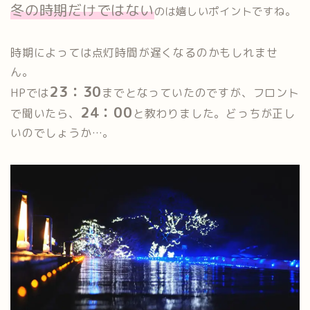
冬の時期だけではない
のは嬉しいポイントですね。
時期によっては点灯時間が遅くなるのかもしれませ
ん。
23：30
HPでは
までとなっていたのですが、フロント
24：00
で聞いたら、
と教わりました。どっちが正し
いのでしょうか…。