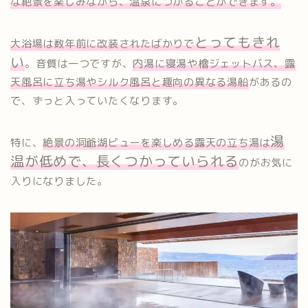
な絶景を楽しみながら、温泉につかることができます。
とってもきれ
大浴場は数年前に改装されたばかりで
い
。音質は一つですが、
内湯に寝湯や檜ジェットバス、露
天風呂に立ち湯やシルク風呂と趣向の異なる湯船
があるの
で、ずっと入っていたくなります。
湯
特に、
絶景の洞爺湖ビューを楽しめる露天の立ち湯は
温が低めで、長くつかっていられる
のがお気に
入りになりました。