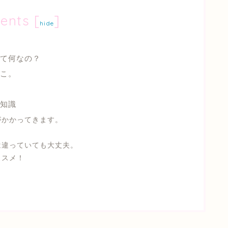
ents
[
]
hide
て何なの？
こ。
知識
がかかってきます。
！
は違っていても大丈夫。
ススメ！