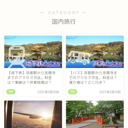
― CATEGORY ―
国内旅行
【地下鉄】京都駅から金閣寺
【バス】京都駅から金閣寺ま
までのアクセス方法。料金
でのアクセス方法。料金は？
は？乗継は？所要時間は？
乗り場は？どこ行き？
京都
京都
2021年3月15日
2021年3月14日