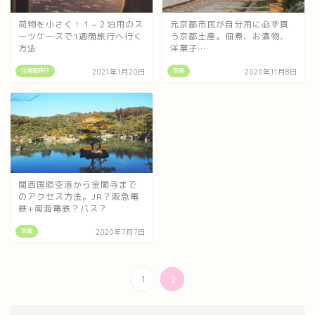
荷物を小さく！１~２泊用のス
元京都市民が自分用に必ず買
ーツケースで1週間旅行へ行く
う京都土産。佃煮、お漬物、
方法
洋菓子…
北海道旅行
京都
2021年1月20日
2020年11月8日
関西国際空港から金閣寺まで
のアクセス方法。JR？阪急電
鉄+南海電鉄？バス？
京都
2020年7月7日
1
2