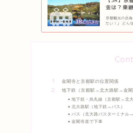
【JR】京
金は？乗
京都観光の出発
たい！」 どん
Cont
金閣寺と京都駅の位置関係
地下鉄（京都駅→北大路駅→金閣
地下鉄・烏丸線（京都駅→北
北大路駅（地下鉄→バス）
バス（北大路バスターミナル
金閣寺道で下車