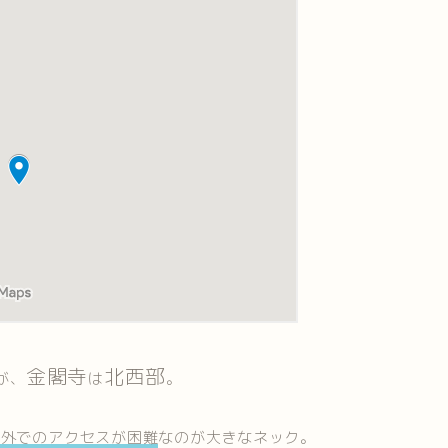
金閣寺
北西部
が、
は
。
以外でのアクセスが困難
なのが大きなネック。