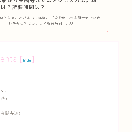
都駅から金閣寺までのアクセス方法。料
継は？所要時間は？
点となることが多い京都駅。 「京都駅から金閣寺までいき
なルートがあるのでしょう？所要時間、乗り...
ents
[
]
hide
寺）
大路）
→金閣寺道）