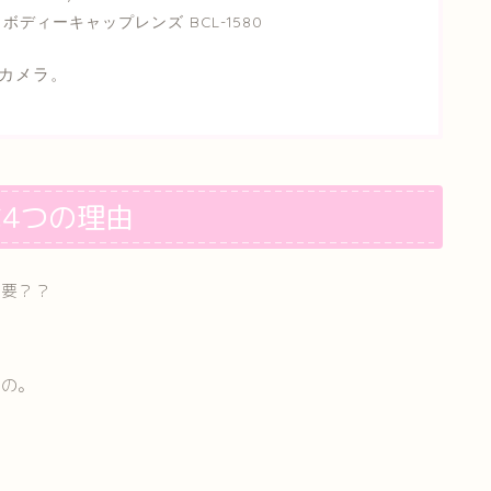
ディーキャップレンズ BCL-1580
なカメラ。
な4つの理由
必要？？
いの。