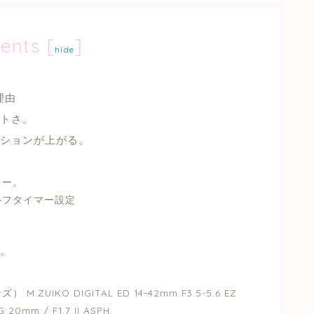
ents
[
]
hide
理由
トさ。
ションが上がる。
ター。
ルフタイマー設定
。
。
UIKO DIGITAL ED 14-42mm F3.5-5.6 EZ
mm / F1.7 II ASPH.