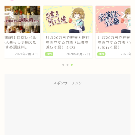
食費節約】自炊レベル
月収20万円で貯金と旅行
月収20万円で貯金と
！一人暮らしで揃えた
を両立する方法（出費を
を両立する方法（安
おすすめ調味料。
減らす編）その2
行に行く編）
2021年2月14日
倹約
2020年8月22日
倹約
2020年9
スポンサーリンク