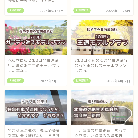
快適に一夜を過ごす方法。
北海道旅行
北海道旅行
2024年3月25日
2022年5月26日
花の季節の２泊3日北海道旅
2泊3日で初めての北海道旅行
行。夏のおすすめモデルプラ
なら？車なしのモデルプラン
ン。車なし！
はこれ！
北海道旅行
北海道旅行
2022年5月16日
2022年4月12日
特急列車が運休！遅延で普通
【北海道の絶景路線】もうす
列車に乗り継げない！どうす
ぐ廃線。北海道の鉄道旅行