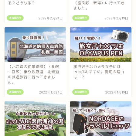
る？どうなる？
（富良野ー新得）に行ってき
ました。
北海道旅行
北海道旅行
2022年2月24日
2022年2月19日
【北海道の絶景路線】（札幌
旅行好きなカメラ女子には
ー函館）乗り鉄厳選！北海道
PENがおすすめ。愛用の理由
の鉄道旅行に行ってきまし
は…？
た。
北海道旅行
北海道旅行
2022年1月24日
2022年1月19日