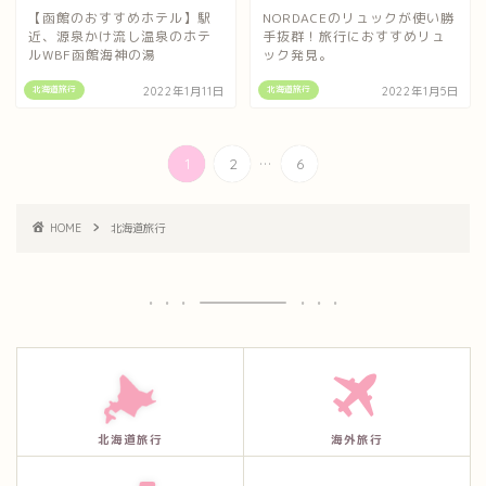
【函館のおすすめホテル】駅
NORDACEのリュックが使い勝
近、源泉かけ流し温泉のホテ
手抜群！旅行におすすめリュ
ルWBF函館海神の湯
ック発見。
北海道旅行
北海道旅行
2022年1月11日
2022年1月5日
...
1
2
6
HOME
北海道旅行
北海道旅行
海外旅行